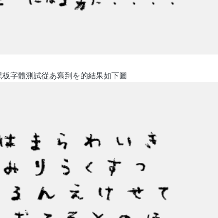
黑板字體測試從あ寫到を的結果如下圖