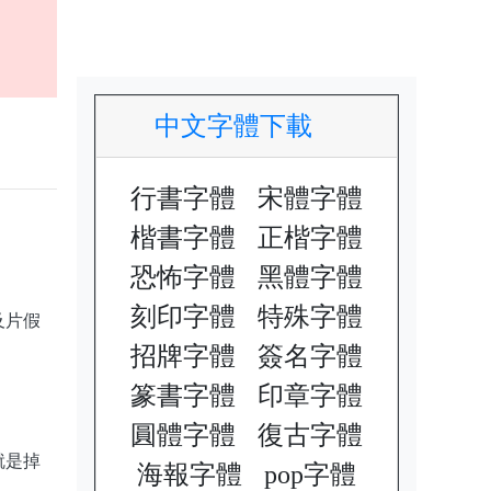
中文字體下載
行書字體
宋體字體
楷書字體
正楷字體
用
恐怖字體
黑體字體
刻印字體
特殊字體
及片假
招牌字體
簽名字體
篆書字體
印章字體
圓體字體
復古字體
就是掉
海報字體
pop字體