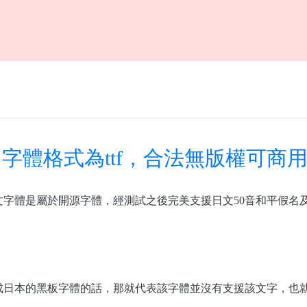
字體格式為ttf，合法無版權可商
字體是屬於開源字體，經測試之後完美支援日文50音和平假名
成日本的黑板字體的話，那就代表該字體並沒有支援該文字，也