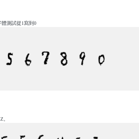
體測試從1寫到0
Z。