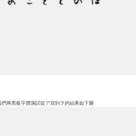
我們將黑板字體測試從ア寫到ヲ的結果如下圖