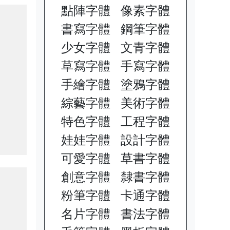
點陣字體
像素字體
書寫字體
鋼筆字體
少女字體
文青字體
草寫字體
手寫字體
手繪字體
塗鴉字體
綜藝字體
美術字體
特色字體
工程字體
娃娃字體
設計字體
可愛字體
草書字體
創意字體
隸書字體
粉筆字體
卡通字體
名片字體
書法字體