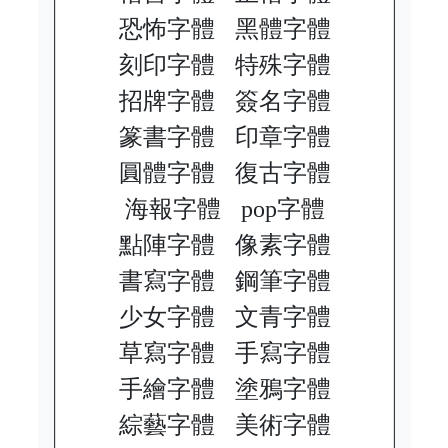
恐怖字體
黑體字體
刻印字體
特殊字體
招牌字體
簽名字體
篆書字體
印章字體
圓體字體
復古字體
海報字體
pop字體
點陣字體
像素字體
書寫字體
鋼筆字體
少女字體
文青字體
草寫字體
手寫字體
手繪字體
塗鴉字體
綜藝字體
美術字體