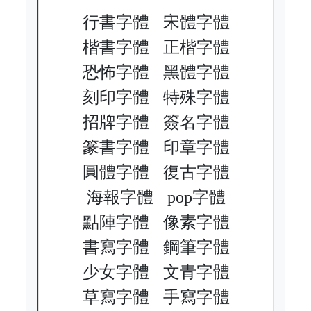
行書字體
宋體字體
楷書字體
正楷字體
恐怖字體
黑體字體
刻印字體
特殊字體
招牌字體
簽名字體
篆書字體
印章字體
圓體字體
復古字體
海報字體
pop字體
點陣字體
像素字體
書寫字體
鋼筆字體
少女字體
文青字體
草寫字體
手寫字體