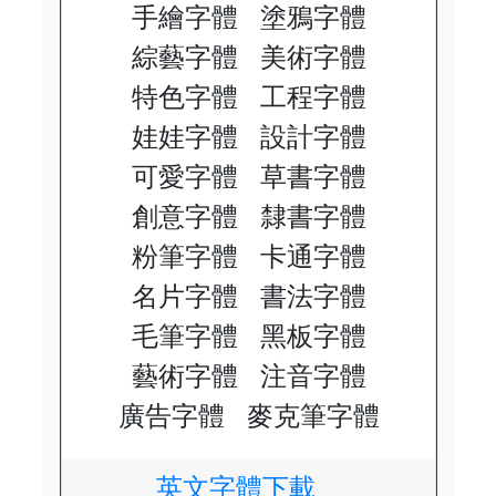
手繪字體
塗鴉字體
綜藝字體
美術字體
特色字體
工程字體
娃娃字體
設計字體
可愛字體
草書字體
創意字體
隸書字體
粉筆字體
卡通字體
名片字體
書法字體
毛筆字體
黑板字體
藝術字體
注音字體
廣告字體
麥克筆字體
英文字體下載