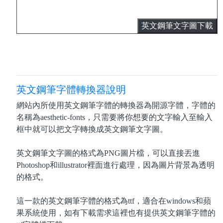
英文鋼筆文字圖下載
英文鋼筆字體轉換器說明
網站內所使用英文鋼筆字體的轉換器為開源字體，字體的
名稱為aesthetic-fonts，只需要將你想要的文字輸入至輸入
框中就可以把文字轉換成英文鋼筆文字圖。
英文鋼筆文字圖的格式為PNG圖片檔，可以直接丟進
Photoshop和illustrator裡面進行處理，因為圖片背景為透明
的格式。
這一款的英文鋼筆字體的格式為ttf，適合在windows和蘋
果系統使用，如有下載需求這裡也有提供英文鋼筆字體的